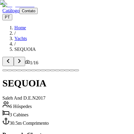
Catálogo
Contato
PT
Home
/
Yachts
/
SEQUOIA
1
/
16
SEQUOIA
Saleh And D.E.N
2017
6
Hóspedes
3
Cabines
30.5
m
Comprimento