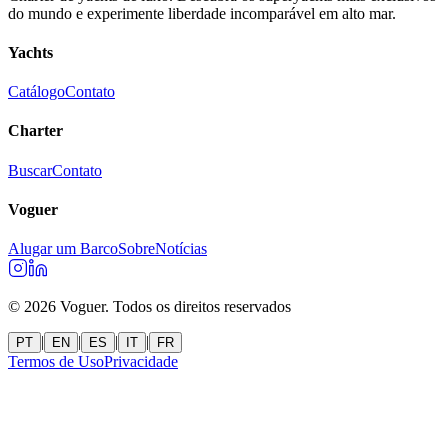
do mundo e experimente liberdade incomparável em alto mar.
Yachts
Catálogo
Contato
Charter
Buscar
Contato
Voguer
Alugar um Barco
Sobre
Notícias
©
2026
Voguer.
Todos os direitos reservados
|
|
|
|
PT
EN
ES
IT
FR
Termos de Uso
Privacidade