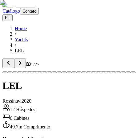
Catálogo
Contato
PT
Home
/
Yachts
/
LEL
1
/
27
LEL
Rossinavi
2020
12
Hóspedes
6
Cabines
49.7
m
Comprimento