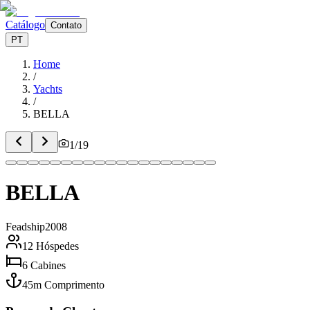
Catálogo
Contato
PT
Home
/
Yachts
/
BELLA
1
/
19
BELLA
Feadship
2008
12
Hóspedes
6
Cabines
45
m
Comprimento