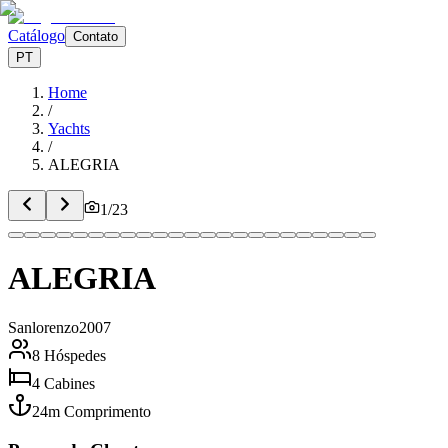
Catálogo
Contato
PT
Home
/
Yachts
/
ALEGRIA
1
/
23
ALEGRIA
Sanlorenzo
2007
8
Hóspedes
4
Cabines
24
m
Comprimento