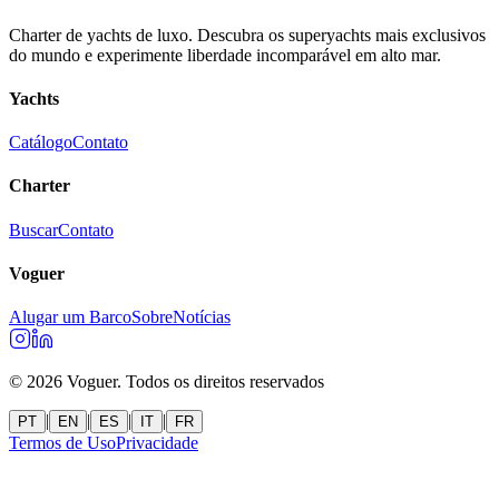
Charter de yachts de luxo. Descubra os superyachts mais exclusivos
do mundo e experimente liberdade incomparável em alto mar.
Yachts
Catálogo
Contato
Charter
Buscar
Contato
Voguer
Alugar um Barco
Sobre
Notícias
©
2026
Voguer.
Todos os direitos reservados
|
|
|
|
PT
EN
ES
IT
FR
Termos de Uso
Privacidade