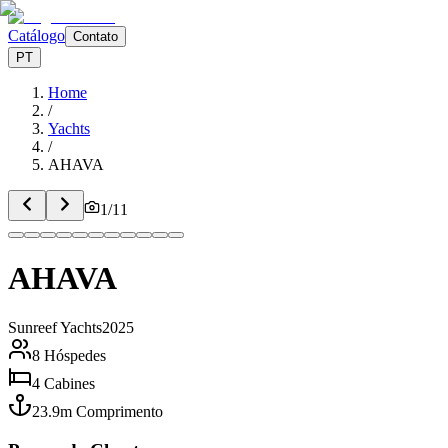
Catálogo
Contato
PT
Home
/
Yachts
/
AHAVA
1
/
11
AHAVA
Sunreef Yachts
2025
8
Hóspedes
4
Cabines
23.9
m
Comprimento