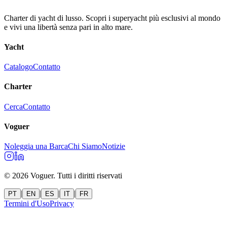
Charter di yacht di lusso. Scopri i superyacht più esclusivi al mondo
e vivi una libertà senza pari in alto mare.
Yacht
Catalogo
Contatto
Charter
Cerca
Contatto
Voguer
Noleggia una Barca
Chi Siamo
Notizie
©
2026
Voguer.
Tutti i diritti riservati
|
|
|
|
PT
EN
ES
IT
FR
Termini d'Uso
Privacy