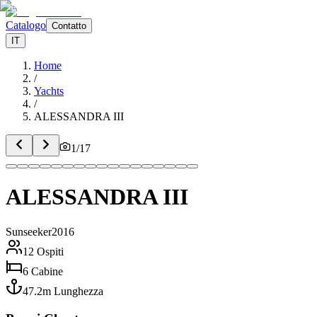
Catalogo
Contatto
IT
Home
/
Yachts
/
ALESSANDRA III
1
/
17
ALESSANDRA III
Sunseeker
2016
12
Ospiti
6
Cabine
47.2
m
Lunghezza