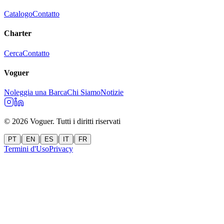
Catalogo
Contatto
Charter
Cerca
Contatto
Voguer
Noleggia una Barca
Chi Siamo
Notizie
©
2026
Voguer.
Tutti i diritti riservati
|
|
|
|
PT
EN
ES
IT
FR
Termini d'Uso
Privacy