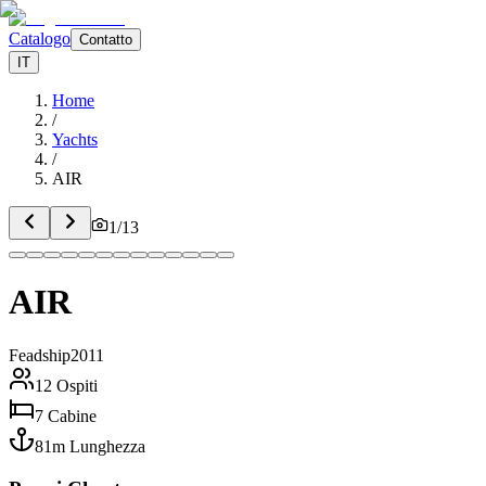
Catalogo
Contatto
IT
Home
/
Yachts
/
AIR
1
/
13
AIR
Feadship
2011
12
Ospiti
7
Cabine
81
m
Lunghezza