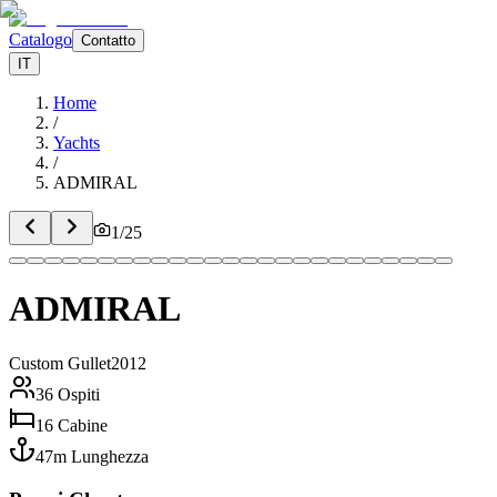
Catalogo
Contatto
IT
Home
/
Yachts
/
ADMIRAL
1
/
25
ADMIRAL
Custom Gullet
2012
36
Ospiti
16
Cabine
47
m
Lunghezza