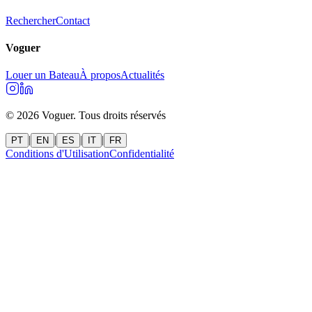
Rechercher
Contact
Voguer
Louer un Bateau
À propos
Actualités
©
2026
Voguer.
Tous droits réservés
|
|
|
|
PT
EN
ES
IT
FR
Conditions d'Utilisation
Confidentialité