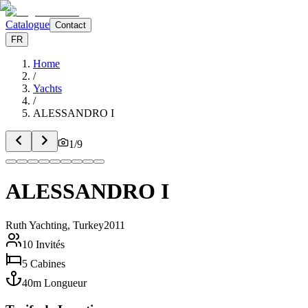
Catalogue
Contact
FR
Home
/
Yachts
/
ALESSANDRO I
1
/
9
ALESSANDRO I
Ruth Yachting, Turkey
2011
10
Invités
5
Cabines
40
m
Longueur