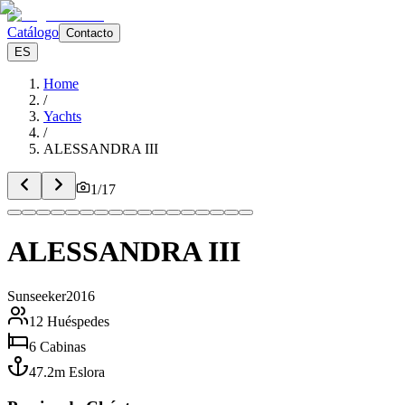
Catálogo
Contacto
ES
Home
/
Yachts
/
ALESSANDRA III
1
/
17
ALESSANDRA III
Sunseeker
2016
12
Huéspedes
6
Cabinas
47.2
m
Eslora